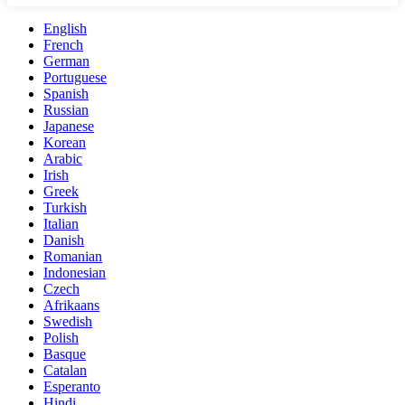
English
French
German
Portuguese
Spanish
Russian
Japanese
Korean
Arabic
Irish
Greek
Turkish
Italian
Danish
Romanian
Indonesian
Czech
Afrikaans
Swedish
Polish
Basque
Catalan
Esperanto
Hindi