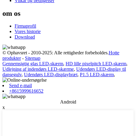
Vilkår og betingelser
om os
Firmaprofil
Vores historie
Download
© Ophavsret - 2010-2025: Alle rettigheder forbeholdes.
Hotte
produkter
-
Sitemap
Gennemsigtig glas LED-skærm
,
HD lille pixelpitch LED-skærm
,
Udlejning af indendørs LED-skærme
,
Udendørs LED-display til
dansegulv
,
Udendørs LED-displaybræt
,
P1.5 LED-skærm
,
Send e-mail
+8615999616652
Android
x