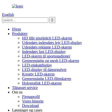
English
Hjem
Produkter
HD lille pixelpitch LED-skærm
Udendørs indendørs leje LED-display
Udendørs reklame LED-skærm
Indendørs fast LED-display
LED-skærm til sportsstadioner
Gennemsigtig og mesh LED-skærm
LED-plakatdisplay
LED-display til dansegulvet
Kreativ LED-skærm
Gennemsigtig LED-filmskærm
Holografisk LED-skærm
Tilpasset service
Om os
Firmaprofil
Vores historie
Download
Løsninger og cases