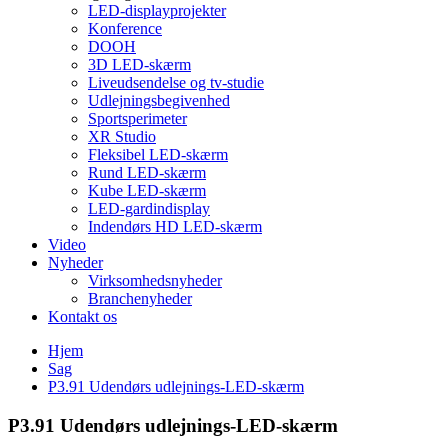
LED-displayprojekter
Konference
DOOH
3D LED-skærm
Liveudsendelse og tv-studie
Udlejningsbegivenhed
Sportsperimeter
XR Studio
Fleksibel LED-skærm
Rund LED-skærm
Kube LED-skærm
LED-gardindisplay
Indendørs HD LED-skærm
Video
Nyheder
Virksomhedsnyheder
Branchenyheder
Kontakt os
Hjem
Sag
P3.91 Udendørs udlejnings-LED-skærm
P3.91 Udendørs udlejnings-LED-skærm