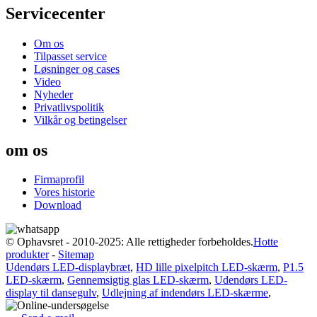
Servicecenter
Om os
Tilpasset service
Løsninger og cases
Video
Nyheder
Privatlivspolitik
Vilkår og betingelser
om os
Firmaprofil
Vores historie
Download
© Ophavsret - 2010-2025: Alle rettigheder forbeholdes.
Hotte
produkter
-
Sitemap
Udendørs LED-displaybræt
,
HD lille pixelpitch LED-skærm
,
P1.5
LED-skærm
,
Gennemsigtig glas LED-skærm
,
Udendørs LED-
display til dansegulv
,
Udlejning af indendørs LED-skærme
,