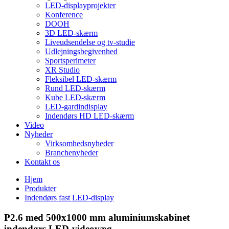
LED-displayprojekter
Konference
DOOH
3D LED-skærm
Liveudsendelse og tv-studie
Udlejningsbegivenhed
Sportsperimeter
XR Studio
Fleksibel LED-skærm
Rund LED-skærm
Kube LED-skærm
LED-gardindisplay
Indendørs HD LED-skærm
Video
Nyheder
Virksomhedsnyheder
Branchenyheder
Kontakt os
Hjem
Produkter
Indendørs fast LED-display
P2.6 med 500x1000 mm aluminiumskabinet
indendørs LED-videovæg