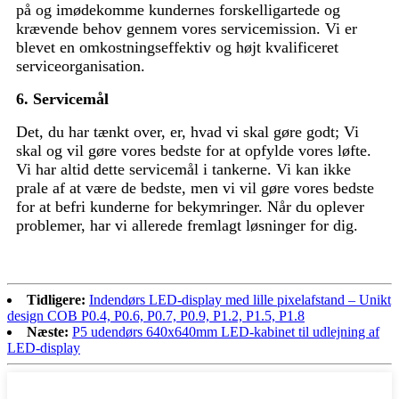
på og imødekomme kundernes forskelligartede og
krævende behov gennem vores servicemission. Vi er
blevet en omkostningseffektiv og højt kvalificeret
serviceorganisation.
6. Servicemål
Det, du har tænkt over, er, hvad vi skal gøre godt; Vi
skal og vil gøre vores bedste for at opfylde vores løfte.
Vi har altid dette servicemål i tankerne. Vi kan ikke
prale af at være de bedste, men vi vil gøre vores bedste
for at befri kunderne for bekymringer. Når du oplever
problemer, har vi allerede fremlagt løsninger for dig.
Tidligere:
Indendørs LED-display med lille pixelafstand – Unikt
design COB P0.4, P0.6, P0.7, P0.9, P1.2, P1.5, P1.8
Næste:
P5 udendørs 640x640mm LED-kabinet til udlejning af
LED-display