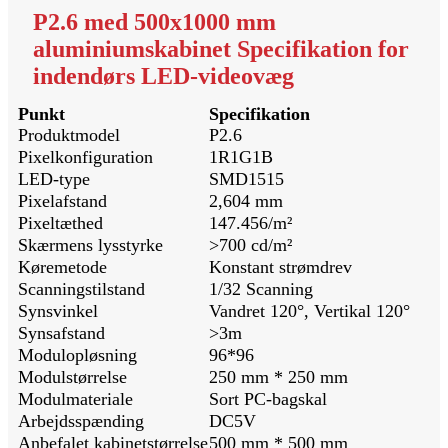
P2.6 med 500x1000 mm
aluminiumskabinet Specifikation for
indendørs LED-videovæg
Punkt
Specifikation
Produktmodel
P2.6
Pixelkonfiguration
1R1G1B
LED-type
SMD1515
Pixelafstand
2,604 mm
Pixeltæthed
147.456/m²
Skærmens lysstyrke
>700 cd/m²
Køremetode
Konstant strømdrev
Scanningstilstand
1/32 Scanning
Synsvinkel
Vandret 120°, Vertikal 120°
Synsafstand
>3m
Modulopløsning
96*96
Modulstørrelse
250 mm * 250 mm
Modulmateriale
Sort PC-bagskal
Arbejdsspænding
DC5V
Anbefalet kabinetstørrelse
500 mm * 500 mm