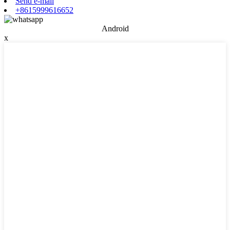
Send e-mail
+8615999616652
Android
x