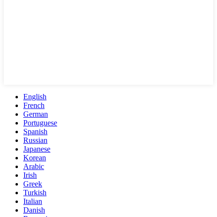
English
French
German
Portuguese
Spanish
Russian
Japanese
Korean
Arabic
Irish
Greek
Turkish
Italian
Danish