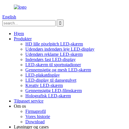
English
Hjem
Produkter
HD lille pixelpitch LED-skærm
Udendørs indendørs leje LED-display
Udendørs reklame LED-skærm
Indendørs fast LED-display
LED-skærm til sportsstadioner
Gennemsigtig og mesh LED-skærm
LED-plakatdisplay
LED-display til dansegulvet
Kreativ LED-skærm
Gennemsigtig LED-filmskærm
Holografisk LED-skærm
Tilpasset service
Om os
Firmaprofil
Vores historie
Download
Løsninger og cases