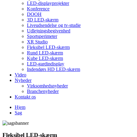
LED-displayprojekter
Konference
DOOH
3D LED-skærm
Liveudsendelse og tv-studie
Udlejningsbegivenhed
Sportsperimeter
XR Studio
Fleksibel LED-skærm
Rund LED-skærm
Kube LED-skærm
LED-gardindisplay
Indendørs HD LED-skærm
Video
Nyheder
Virksomhedsnyheder
Branchenyheder
Kontakt os
Hjem
Sag
Fleksibel LED-skærm