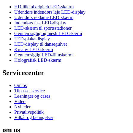
HD lille pixelpitch LED-skærm
Udendørs indendørs leje LED-display
Udendørs reklame LED-skærm
Indendørs fast LED-display
LED-skærm til sportsstadioner
Gennemsigtig og mesh LED-skærm
LED-plakatdisplay
LED-display til dansegulvet
Kreativ LED-skærm
Gennemsigtig LED-filmskærm
Holografisk LED-skærm
Servicecenter
Om os
Tilpasset service
Løsninger og cases
Video
Nyheder
Privatlivspolitik
Vilkår og betingelser
om os