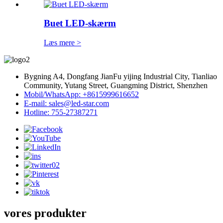
Buet LED-skærm
Læs mere >
Bygning A4, Dongfang JianFu yijing Industrial City, Tianliao
Community, Yutang Street, Guangming District, Shenzhen
Mobil/WhatsApp: +8615999616652
E-mail: sales@led-star.com
Hotline: 755-27387271
vores produkter