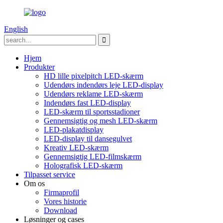
English
Hjem
Produkter
HD lille pixelpitch LED-skærm
Udendørs indendørs leje LED-display
Udendørs reklame LED-skærm
Indendørs fast LED-display
LED-skærm til sportsstadioner
Gennemsigtig og mesh LED-skærm
LED-plakatdisplay
LED-display til dansegulvet
Kreativ LED-skærm
Gennemsigtig LED-filmskærm
Holografisk LED-skærm
Tilpasset service
Om os
Firmaprofil
Vores historie
Download
Løsninger og cases