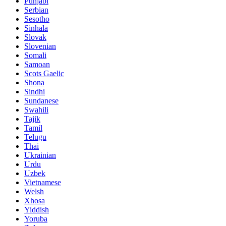
Punjabi
Serbian
Sesotho
Sinhala
Slovak
Slovenian
Somali
Samoan
Scots Gaelic
Shona
Sindhi
Sundanese
Swahili
Tajik
Tamil
Telugu
Thai
Ukrainian
Urdu
Uzbek
Vietnamese
Welsh
Xhosa
Yiddish
Yoruba