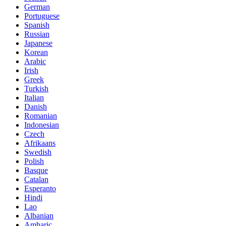
German
Portuguese
Spanish
Russian
Japanese
Korean
Arabic
Irish
Greek
Turkish
Italian
Danish
Romanian
Indonesian
Czech
Afrikaans
Swedish
Polish
Basque
Catalan
Esperanto
Hindi
Lao
Albanian
Amharic