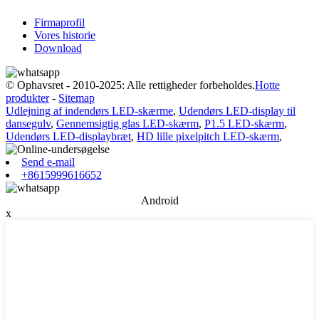
Firmaprofil
Vores historie
Download
© Ophavsret - 2010-2025: Alle rettigheder forbeholdes.
Hotte
produkter
-
Sitemap
Udlejning af indendørs LED-skærme
,
Udendørs LED-display til
dansegulv
,
Gennemsigtig glas LED-skærm
,
P1.5 LED-skærm
,
Udendørs LED-displaybræt
,
HD lille pixelpitch LED-skærm
,
Send e-mail
+8615999616652
Android
x