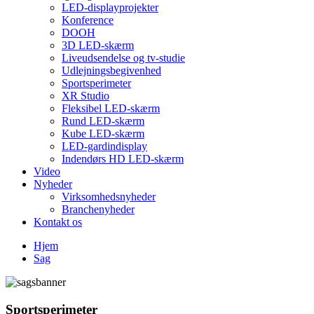
LED-displayprojekter
Konference
DOOH
3D LED-skærm
Liveudsendelse og tv-studie
Udlejningsbegivenhed
Sportsperimeter
XR Studio
Fleksibel LED-skærm
Rund LED-skærm
Kube LED-skærm
LED-gardindisplay
Indendørs HD LED-skærm
Video
Nyheder
Virksomhedsnyheder
Branchenyheder
Kontakt os
Hjem
Sag
Sportsperimeter