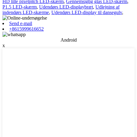
HD lille pixelpitch LED-skærm
,
Gennemsigtig glas LED-skærm
,
P1.5 LED-skærm
,
Udendørs LED-displaybræt
,
Udlejning af
indendørs LED-skærme
,
Udendørs LED-display til dansegulv
,
Send e-mail
+8615999616652
Android
x