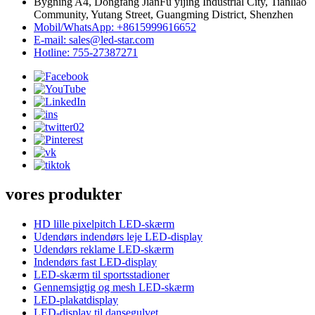
Bygning A4, Dongfang JianFu yijing Industrial City, Tianliao
Community, Yutang Street, Guangming District, Shenzhen
Mobil/WhatsApp: +8615999616652
E-mail: sales@led-star.com
Hotline: 755-27387271
vores produkter
HD lille pixelpitch LED-skærm
Udendørs indendørs leje LED-display
Udendørs reklame LED-skærm
Indendørs fast LED-display
LED-skærm til sportsstadioner
Gennemsigtig og mesh LED-skærm
LED-plakatdisplay
LED-display til dansegulvet