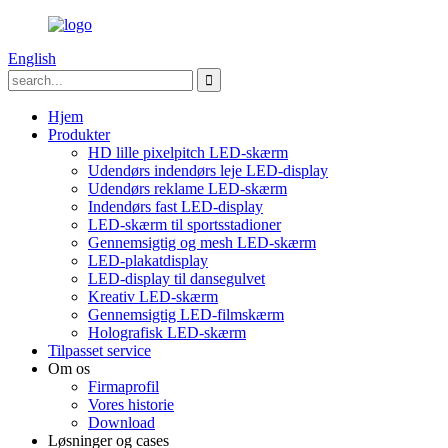
English
Hjem
Produkter
HD lille pixelpitch LED-skærm
Udendørs indendørs leje LED-display
Udendørs reklame LED-skærm
Indendørs fast LED-display
LED-skærm til sportsstadioner
Gennemsigtig og mesh LED-skærm
LED-plakatdisplay
LED-display til dansegulvet
Kreativ LED-skærm
Gennemsigtig LED-filmskærm
Holografisk LED-skærm
Tilpasset service
Om os
Firmaprofil
Vores historie
Download
Løsninger og cases