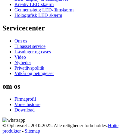
Kreativ LED-skærm
Gennemsigtig LED-filmskærm
Holografisk LED-skærm
Servicecenter
Om os
Tilpasset service
Løsninger og cases
Video
Nyheder
Privatlivspolitik
Vilkår og betingelser
om os
Firmaprofil
Vores historie
Download
© Ophavsret - 2010-2025: Alle rettigheder forbeholdes.
Hotte
produkter
-
Sitemap