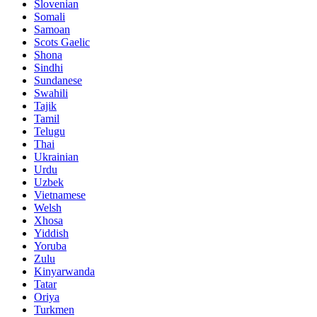
Slovenian
Somali
Samoan
Scots Gaelic
Shona
Sindhi
Sundanese
Swahili
Tajik
Tamil
Telugu
Thai
Ukrainian
Urdu
Uzbek
Vietnamese
Welsh
Xhosa
Yiddish
Yoruba
Zulu
Kinyarwanda
Tatar
Oriya
Turkmen