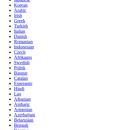
Korean
Arabic
Irish
Greek
Turkish
Italian
Danish
Romanian
Indonesian
Czech
Afrikaans
Swedish
Polish
Basque
Catalan
Esperanto
Hindi
Lao
Albanian
Amharic
Armenian
Azerbaijani
Belarusian
Bengali