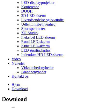
LED-displayprojekter
Konference
DOOH
3D LED-skærm
Liveudsendelse og tv-studie
Udlejningsbegivenhed
Sportsperimeter
XR Studio
Fleksibel LED-skærm
Rund LED-skærm
Kube LED-skærm
LED-gardindisplay
Indendørs HD LED-skærm
Video
Nyheder
Virksomhedsnyheder
Branchenyheder
Kontakt os
Hjem
Download
Download