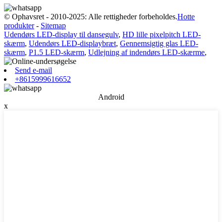
© Ophavsret - 2010-2025: Alle rettigheder forbeholdes.
Hotte
produkter
-
Sitemap
Udendørs LED-display til dansegulv
,
HD lille pixelpitch LED-
skærm
,
Udendørs LED-displaybræt
,
Gennemsigtig glas LED-
skærm
,
P1.5 LED-skærm
,
Udlejning af indendørs LED-skærme
,
Send e-mail
+8615999616652
Android
x