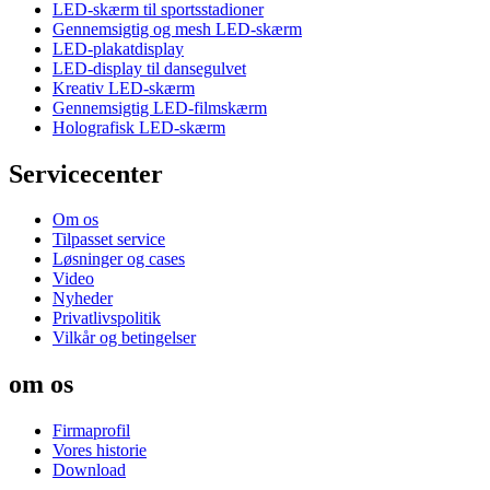
LED-skærm til sportsstadioner
Gennemsigtig og mesh LED-skærm
LED-plakatdisplay
LED-display til dansegulvet
Kreativ LED-skærm
Gennemsigtig LED-filmskærm
Holografisk LED-skærm
Servicecenter
Om os
Tilpasset service
Løsninger og cases
Video
Nyheder
Privatlivspolitik
Vilkår og betingelser
om os
Firmaprofil
Vores historie
Download