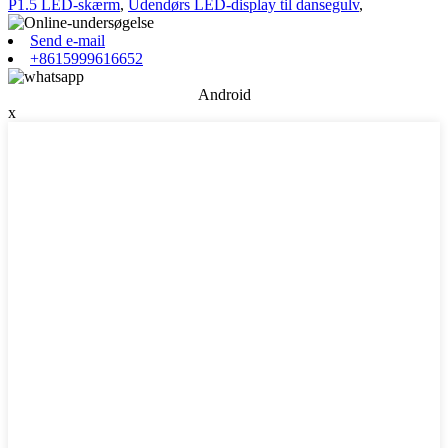
P1.5 LED-skærm
,
Udendørs LED-display til dansegulv
,
Send e-mail
+8615999616652
Android
x