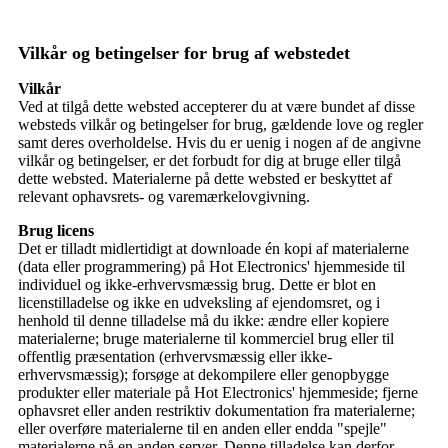
Vilkår og betingelser for brug af webstedet
Vilkår
Ved at tilgå dette websted accepterer du at være bundet af disse
websteds vilkår og betingelser for brug, gældende love og regler
samt deres overholdelse. Hvis du er uenig i nogen af ​​de angivne
vilkår og betingelser, er det forbudt for dig at bruge eller tilgå
dette websted. Materialerne på dette websted er beskyttet af
relevant ophavsrets- og varemærkelovgivning.
Brug licens
Det er tilladt midlertidigt at downloade én kopi af materialerne
(data eller programmering) på Hot Electronics' hjemmeside til
individuel og ikke-erhvervsmæssig brug. Dette er blot en
licenstilladelse og ikke en udveksling af ejendomsret, og i
henhold til denne tilladelse må du ikke: ændre eller kopiere
materialerne; bruge materialerne til kommerciel brug eller til
offentlig præsentation (erhvervsmæssig eller ikke-
erhvervsmæssig); forsøge at dekompilere eller genopbygge
produkter eller materiale på Hot Electronics' hjemmeside; fjerne
ophavsret eller anden restriktiv dokumentation fra materialerne;
eller overføre materialerne til en anden eller endda "spejle"
materialerne på en anden server. Denne tilladelse kan derfor