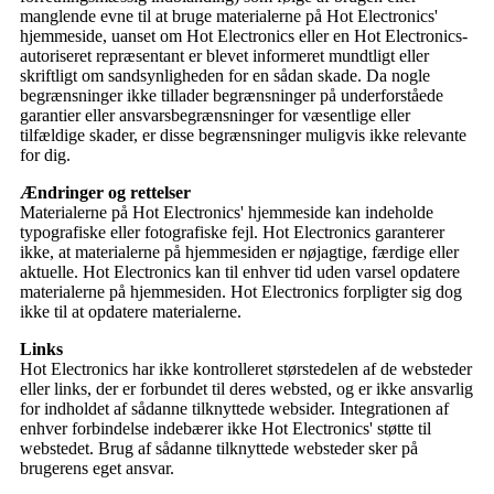
manglende evne til at bruge materialerne på Hot Electronics'
hjemmeside, uanset om Hot Electronics eller en Hot Electronics-
autoriseret repræsentant er blevet informeret mundtligt eller
skriftligt om sandsynligheden for en sådan skade. Da nogle
begrænsninger ikke tillader begrænsninger på underforståede
garantier eller ansvarsbegrænsninger for væsentlige eller
tilfældige skader, er disse begrænsninger muligvis ikke relevante
for dig.
Ændringer og rettelser
Materialerne på Hot Electronics' hjemmeside kan indeholde
typografiske eller fotografiske fejl. Hot Electronics garanterer
ikke, at materialerne på hjemmesiden er nøjagtige, færdige eller
aktuelle. Hot Electronics kan til enhver tid uden varsel opdatere
materialerne på hjemmesiden. Hot Electronics forpligter sig dog
ikke til at opdatere materialerne.
Links
Hot Electronics har ikke kontrolleret størstedelen af ​​de websteder
eller links, der er forbundet til deres websted, og er ikke ansvarlig
for indholdet af sådanne tilknyttede websider. Integrationen af ​​
enhver forbindelse indebærer ikke Hot Electronics' støtte til
webstedet. Brug af sådanne tilknyttede websteder sker på
brugerens eget ansvar.