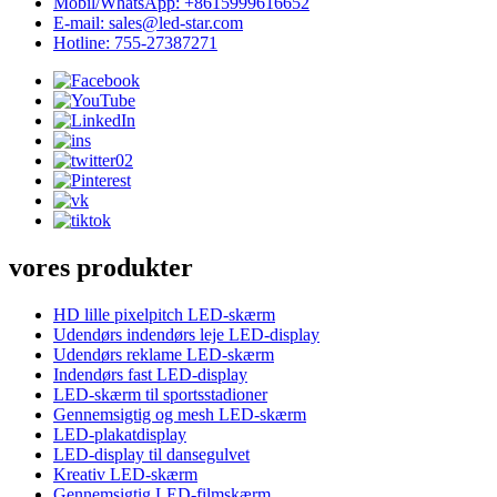
Mobil/WhatsApp: +8615999616652
E-mail: sales@led-star.com
Hotline: 755-27387271
vores produkter
HD lille pixelpitch LED-skærm
Udendørs indendørs leje LED-display
Udendørs reklame LED-skærm
Indendørs fast LED-display
LED-skærm til sportsstadioner
Gennemsigtig og mesh LED-skærm
LED-plakatdisplay
LED-display til dansegulvet
Kreativ LED-skærm
Gennemsigtig LED-filmskærm