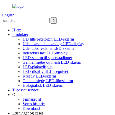
English
Hjem
Produkter
HD lille pixelpitch LED-skærm
Udendørs indendørs leje LED-display
Udendørs reklame LED-skærm
Indendørs fast LED-display
LED-skærm til sportsstadioner
Gennemsigtig og mesh LED-skærm
LED-plakatdisplay
LED-display til dansegulvet
Kreativ LED-skærm
Gennemsigtig LED-filmskærm
Holografisk LED-skærm
Tilpasset service
Om os
Firmaprofil
Vores historie
Download
Løsninger og cases