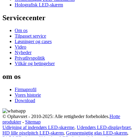
Holografisk LED-skærm
Servicecenter
Om os
Tilpasset service
Løsninger og cases
Video
Nyheder
Privatlivspolitik
Vilkår og betingelser
om os
Firmaprofil
Vores historie
Download
© Ophavsret - 2010-2025: Alle rettigheder forbeholdes.
Hotte
produkter
-
Sitemap
Udlejning af indendørs LED-skærme
,
Udendørs LED-displaybræt
,
HD lille pixelpitch LED-skærm
,
Gennemsigtig glas LED-skærm
,