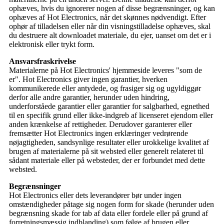
ophæves, hvis du ignorerer nogen af ​​disse begrænsninger, og kan
ophæves af Hot Electronics, når det skønnes nødvendigt. Efter
ophør af tilladelsen eller når din visningstilladelse ophæves, skal
du destruere alt downloadet materiale, du ejer, uanset om det er i
elektronisk eller trykt form.
Ansvarsfraskrivelse
Materialerne på Hot Electronics' hjemmeside leveres "som de
er". Hot Electronics giver ingen garantier, hverken
kommunikerede eller antydede, og frasiger sig og ugyldiggør
derfor alle andre garantier, herunder uden hindring,
underforståede garantier eller garantier for salgbarhed, egnethed
til en specifik grund eller ikke-indgreb af licenseret ejendom eller
anden krænkelse af rettigheder. Derudover garanterer eller
fremsætter Hot Electronics ingen erklæringer vedrørende
nøjagtigheden, sandsynlige resultater eller urokkelige kvalitet af
brugen af ​​materialerne på sit websted eller generelt relateret til
sådant materiale eller på websteder, der er forbundet med dette
websted.
Begrænsninger
Hot Electronics eller dets leverandører bør under ingen
omstændigheder påtage sig nogen form for skade (herunder uden
begrænsning skade for tab af data eller fordele eller på grund af
forretningsmæssig indblanding) som følge af brugen eller