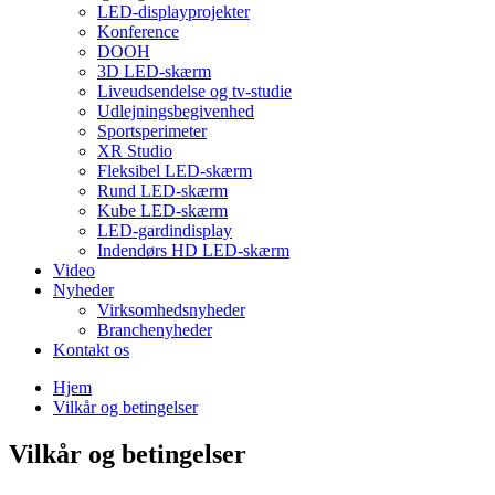
LED-displayprojekter
Konference
DOOH
3D LED-skærm
Liveudsendelse og tv-studie
Udlejningsbegivenhed
Sportsperimeter
XR Studio
Fleksibel LED-skærm
Rund LED-skærm
Kube LED-skærm
LED-gardindisplay
Indendørs HD LED-skærm
Video
Nyheder
Virksomhedsnyheder
Branchenyheder
Kontakt os
Hjem
Vilkår og betingelser
Vilkår og betingelser