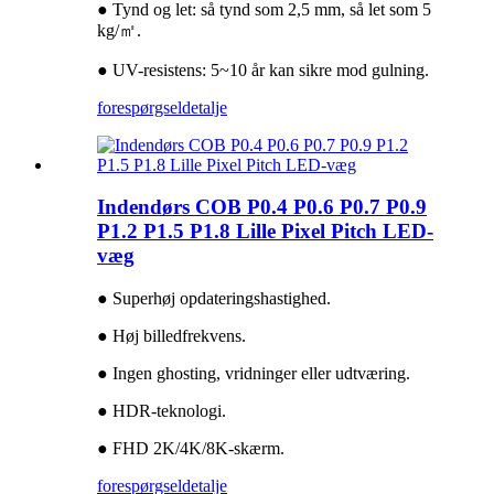
● Tynd og let: så tynd som 2,5 mm, så let som 5
kg/㎡.
● UV-resistens: 5~10 år kan sikre mod gulning.
forespørgsel
detalje
Indendørs COB P0.4 P0.6 P0.7 P0.9
P1.2 P1.5 P1.8 Lille Pixel Pitch LED-
væg
● Superhøj opdateringshastighed.
● Høj billedfrekvens.
● Ingen ghosting, vridninger eller udtværing.
● HDR-teknologi.
● FHD 2K/4K/8K-skærm.
forespørgsel
detalje