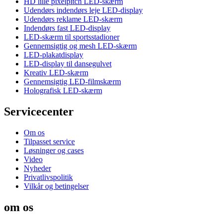
HD lille pixelpitch LED-skærm
Udendørs indendørs leje LED-display
Udendørs reklame LED-skærm
Indendørs fast LED-display
LED-skærm til sportsstadioner
Gennemsigtig og mesh LED-skærm
LED-plakatdisplay
LED-display til dansegulvet
Kreativ LED-skærm
Gennemsigtig LED-filmskærm
Holografisk LED-skærm
Servicecenter
Om os
Tilpasset service
Løsninger og cases
Video
Nyheder
Privatlivspolitik
Vilkår og betingelser
om os