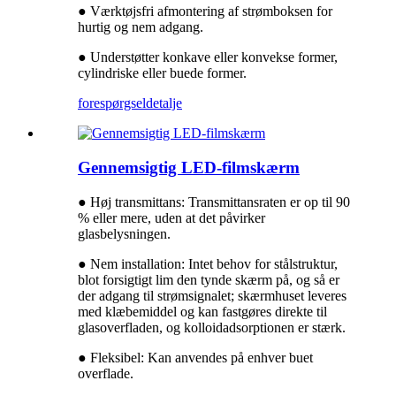
● Værktøjsfri afmontering af strømboksen for
hurtig og nem adgang.
● Understøtter konkave eller konvekse former,
cylindriske eller buede former.
forespørgsel
detalje
Gennemsigtig LED-filmskærm
● Høj transmittans: Transmittansraten er op til 90
% eller mere, uden at det påvirker
glasbelysningen.
● Nem installation: Intet behov for stålstruktur,
blot forsigtigt lim den tynde skærm på, og så er
der adgang til strømsignalet; skærmhuset leveres
med klæbemiddel og kan fastgøres direkte til
glasoverfladen, og kolloidadsorptionen er stærk.
● Fleksibel: Kan anvendes på enhver buet
overflade.