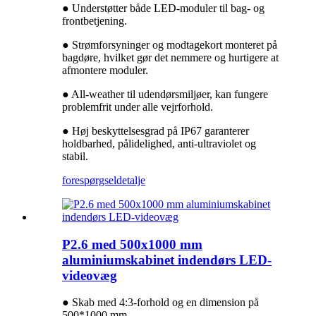
● Understøtter både LED-moduler til bag- og
frontbetjening.
● Strømforsyninger og modtagekort monteret på
bagdøre, hvilket gør det nemmere og hurtigere at
afmontere moduler.
● All-weather til udendørsmiljøer, kan fungere
problemfrit under alle vejrforhold.
● Høj beskyttelsesgrad på IP67 garanterer
holdbarhed, pålidelighed, anti-ultraviolet og
stabil.
forespørgsel
detalje
P2.6 med 500x1000 mm
aluminiumskabinet indendørs LED-
videovæg
● Skab med 4:3-forhold og en dimension på
500*1000 mm