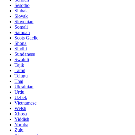
Sesotho
Sinhala
Slovak
Slovenian
Somali
Samoan
Scots Gaelic
Shona
Sindhi
Sundanese
Swahili
Tajik
Tamil
Telugu
Thai
Ukrainian
Urdu
Uzbek
Vietnamese
Welsh
Xhosa
Yiddish
Yoruba
Zulu