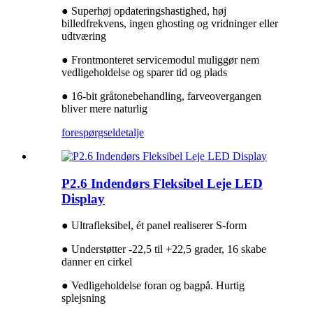
● Superhøj opdateringshastighed, høj
billedfrekvens, ingen ghosting og vridninger eller
udtværing
● Frontmonteret servicemodul muliggør nem
vedligeholdelse og sparer tid og plads
● 16-bit gråtonebehandling, farveovergangen
bliver mere naturlig
forespørgsel
detalje
P2.6 Indendørs Fleksibel Leje LED
Display
● Ultrafleksibel, ét panel realiserer S-form
● Understøtter -22,5 til +22,5 grader, 16 skabe
danner en cirkel
● Vedligeholdelse foran og bagpå. Hurtig
splejsning