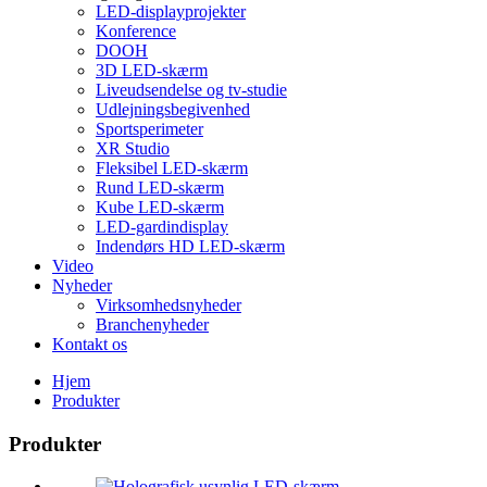
LED-displayprojekter
Konference
DOOH
3D LED-skærm
Liveudsendelse og tv-studie
Udlejningsbegivenhed
Sportsperimeter
XR Studio
Fleksibel LED-skærm
Rund LED-skærm
Kube LED-skærm
LED-gardindisplay
Indendørs HD LED-skærm
Video
Nyheder
Virksomhedsnyheder
Branchenyheder
Kontakt os
Hjem
Produkter
Produkter