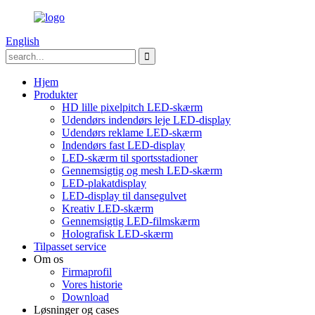
English
Hjem
Produkter
HD lille pixelpitch LED-skærm
Udendørs indendørs leje LED-display
Udendørs reklame LED-skærm
Indendørs fast LED-display
LED-skærm til sportsstadioner
Gennemsigtig og mesh LED-skærm
LED-plakatdisplay
LED-display til dansegulvet
Kreativ LED-skærm
Gennemsigtig LED-filmskærm
Holografisk LED-skærm
Tilpasset service
Om os
Firmaprofil
Vores historie
Download
Løsninger og cases