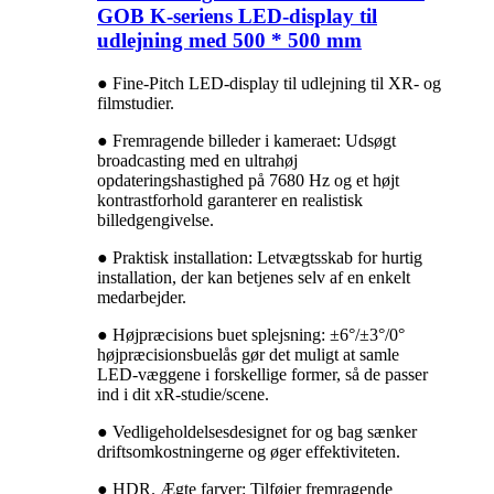
GOB K-seriens LED-display til
udlejning med 500 * 500 mm
● Fine-Pitch LED-display til udlejning til XR- og
filmstudier.
● Fremragende billeder i kameraet: Udsøgt
broadcasting med en ultrahøj
opdateringshastighed på 7680 Hz og et højt
kontrastforhold garanterer en realistisk
billedgengivelse.
● Praktisk installation: Letvægtsskab for hurtig
installation, der kan betjenes selv af en enkelt
medarbejder.
● Højpræcisions buet splejsning: ±6°/±3°/0°
højpræcisionsbuelås gør det muligt at samle
LED-væggene i forskellige former, så de passer
ind i dit xR-studie/scene.
● Vedligeholdelsesdesignet for og bag sænker
driftsomkostningerne og øger effektiviteten.
● HDR. Ægte farver: Tilføjer fremragende