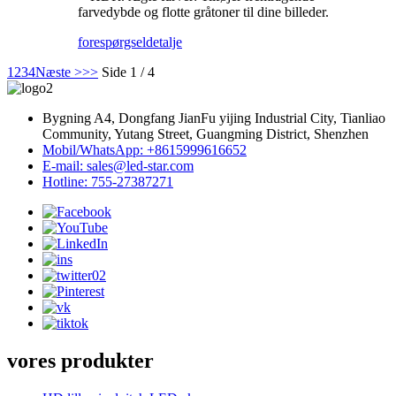
farvedybde og flotte gråtoner til dine billeder.
forespørgsel
detalje
1
2
3
4
Næste >
>>
Side 1 / 4
Bygning A4, Dongfang JianFu yijing Industrial City, Tianliao
Community, Yutang Street, Guangming District, Shenzhen
Mobil/WhatsApp: +8615999616652
E-mail: sales@led-star.com
Hotline: 755-27387271
vores produkter