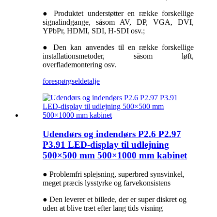
● Produktet understøtter en række forskellige
signalindgange, såsom AV, DP, VGA, DVI,
YPbPr, HDMI, SDI, H-SDI osv.;
● Den kan anvendes til en række forskellige
installationsmetoder, såsom løft,
overflademontering osv.
forespørgsel
detalje
Udendørs og indendørs P2.6 P2.97
P3.91 LED-display til udlejning
500×500 mm 500×1000 mm kabinet
● Problemfri splejsning, superbred synsvinkel,
meget præcis lysstyrke og farvekonsistens
● Den leverer et billede, der er super diskret og
uden at blive træt efter lang tids visning