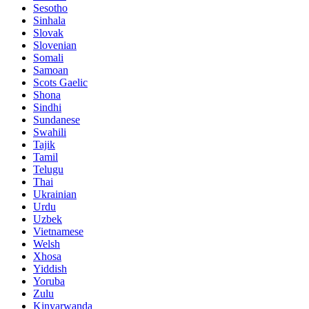
Sesotho
Sinhala
Slovak
Slovenian
Somali
Samoan
Scots Gaelic
Shona
Sindhi
Sundanese
Swahili
Tajik
Tamil
Telugu
Thai
Ukrainian
Urdu
Uzbek
Vietnamese
Welsh
Xhosa
Yiddish
Yoruba
Zulu
Kinyarwanda