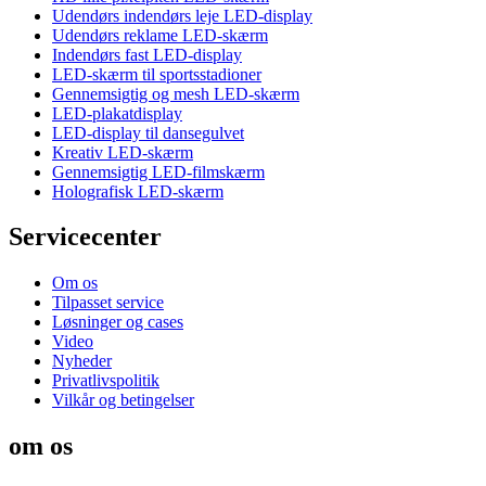
Udendørs indendørs leje LED-display
Udendørs reklame LED-skærm
Indendørs fast LED-display
LED-skærm til sportsstadioner
Gennemsigtig og mesh LED-skærm
LED-plakatdisplay
LED-display til dansegulvet
Kreativ LED-skærm
Gennemsigtig LED-filmskærm
Holografisk LED-skærm
Servicecenter
Om os
Tilpasset service
Løsninger og cases
Video
Nyheder
Privatlivspolitik
Vilkår og betingelser
om os