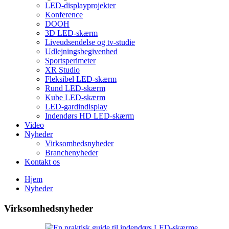
LED-displayprojekter
Konference
DOOH
3D LED-skærm
Liveudsendelse og tv-studie
Udlejningsbegivenhed
Sportsperimeter
XR Studio
Fleksibel LED-skærm
Rund LED-skærm
Kube LED-skærm
LED-gardindisplay
Indendørs HD LED-skærm
Video
Nyheder
Virksomhedsnyheder
Branchenyheder
Kontakt os
Hjem
Nyheder
Virksomhedsnyheder