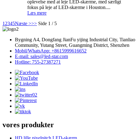
oplevelse med at leje LED-skærme, med særligt
fokus på leje af LED-skærme i Houston....
Læs mere
1
2
3
4
5
Næste >
>>
Side 1 / 5
Bygning A4, Dongfang JianFu yijing Industrial City, Tianliao
Community, Yutang Street, Guangming District, Shenzhen
Mobil/WhatsApp: +8615999616652
E-mail: sales@led-star.com
Hotline: 755-27387271
vores produkter
HD lille pixelpitch LED-skærm