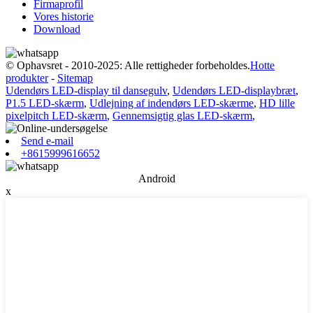
Firmaprofil
Vores historie
Download
© Ophavsret - 2010-2025: Alle rettigheder forbeholdes.
Hotte
produkter
-
Sitemap
Udendørs LED-display til dansegulv
,
Udendørs LED-displaybræt
,
P1.5 LED-skærm
,
Udlejning af indendørs LED-skærme
,
HD lille
pixelpitch LED-skærm
,
Gennemsigtig glas LED-skærm
,
Send e-mail
+8615999616652
Android
x