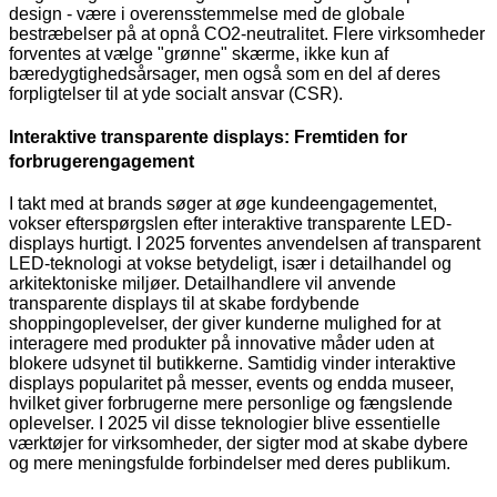
design - være i overensstemmelse med de globale
bestræbelser på at opnå CO2-neutralitet. Flere virksomheder
forventes at vælge "grønne" skærme, ikke kun af
bæredygtighedsårsager, men også som en del af deres
forpligtelser til at yde socialt ansvar (CSR).
Interaktive transparente displays: Fremtiden for
forbrugerengagement
I takt med at brands søger at øge kundeengagementet,
vokser efterspørgslen efter interaktive transparente LED-
displays hurtigt. I 2025 forventes anvendelsen af ​​transparent
LED-teknologi at vokse betydeligt, især i detailhandel og
arkitektoniske miljøer. Detailhandlere vil anvende
transparente displays til at skabe fordybende
shoppingoplevelser, der giver kunderne mulighed for at
interagere med produkter på innovative måder uden at
blokere udsynet til butikkerne. Samtidig vinder interaktive
displays popularitet på messer, events og endda museer,
hvilket giver forbrugerne mere personlige og fængslende
oplevelser. I 2025 vil disse teknologier blive essentielle
værktøjer for virksomheder, der sigter mod at skabe dybere
og mere meningsfulde forbindelser med deres publikum.