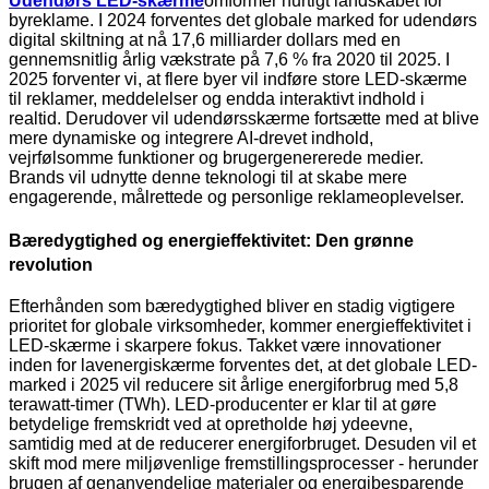
Udendørs LED-skærme
omformer hurtigt landskabet for
byreklame. I 2024 forventes det globale marked for udendørs
digital skiltning at nå 17,6 milliarder dollars med en
gennemsnitlig årlig vækstrate på 7,6 % fra 2020 til 2025. I
2025 forventer vi, at flere byer vil indføre store LED-skærme
til reklamer, meddelelser og endda interaktivt indhold i
realtid. Derudover vil udendørsskærme fortsætte med at blive
mere dynamiske og integrere AI-drevet indhold,
vejrfølsomme funktioner og brugergenererede medier.
Brands vil udnytte denne teknologi til at skabe mere
engagerende, målrettede og personlige reklameoplevelser.
Bæredygtighed og energieffektivitet: Den grønne
revolution
Efterhånden som bæredygtighed bliver en stadig vigtigere
prioritet for globale virksomheder, kommer energieffektivitet i
LED-skærme i skarpere fokus. Takket være innovationer
inden for lavenergiskærme forventes det, at det globale LED-
marked i 2025 vil reducere sit årlige energiforbrug med 5,8
terawatt-timer (TWh). LED-producenter er klar til at gøre
betydelige fremskridt ved at opretholde høj ydeevne,
samtidig med at de reducerer energiforbruget. Desuden vil et
skift mod mere miljøvenlige fremstillingsprocesser - herunder
brugen af ​​genanvendelige materialer og energibesparende