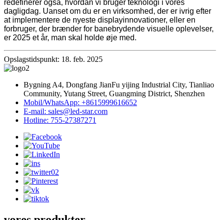
redefinerer også, hvordan vi bruger teknologi i vores
dagligdag. Uanset om du er en virksomhed, der er ivrig efter
at implementere de nyeste displayinnovationer, eller en
forbruger, der brænder for banebrydende visuelle oplevelser,
er 2025 et år, man skal holde øje med.
Opslagstidspunkt: 18. feb. 2025
Bygning A4, Dongfang JianFu yijing Industrial City, Tianliao
Community, Yutang Street, Guangming District, Shenzhen
Mobil/WhatsApp: +8615999616652
E-mail: sales@led-star.com
Hotline: 755-27387271
vores produkter