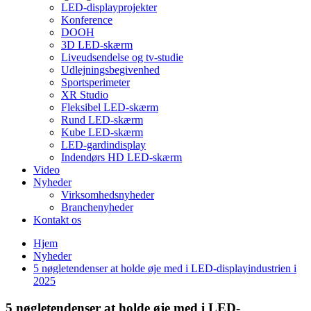
LED-displayprojekter
Konference
DOOH
3D LED-skærm
Liveudsendelse og tv-studie
Udlejningsbegivenhed
Sportsperimeter
XR Studio
Fleksibel LED-skærm
Rund LED-skærm
Kube LED-skærm
LED-gardindisplay
Indendørs HD LED-skærm
Video
Nyheder
Virksomhedsnyheder
Branchenyheder
Kontakt os
Hjem
Nyheder
5 nøgletendenser at holde øje med i LED-displayindustrien i
2025
5 nøgletendenser at holde øje med i LED-