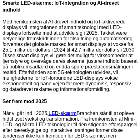
Smarte LED-skærme: IoT-integration og AI-drevet
indhold
Med fremkomsten af ​​AI-drevet indhold og IoT-aktiverede
displays vil integrationen af ​​smart teknologi med LED-
displays fortsætte med at udvikle sig i 2025. Takket være
betydelige fremskridt inden for tilslutning og automatisering
forventes det globale marked for smart displays at vokse fra
25,1 milliarder dollars i 2024 til 42,7 milliarder dollars i 2030.
Disse smart displays vil gøre det muligt for virksomheder at
fjernstyre og overvåge deres skærme, justere indhold baseret
på publikumsadfærd og endda spore præstationsmålinger i
realtid. Efterhånden som 5G-teknologien udvides, vil
mulighederne for IoT-forbundne LED-displays vokse
eksponentielt og bane vejen for mere dynamisk, responsiv
og datadrevet reklame og informationsformidling.
Ser frem mod 2025
Når vi går ind i 2025,
LED-skærm
Branchen står til at opleve
hidtil uset vækst og transformation. Fra fremkomsten af ​​Mini-
LED- og Micro-LED-teknologier til den stigende efterspørgsel
efter bæredygtige og interaktive løsninger former disse
tendenser ikke kun fremtiden for LED-skærme, men