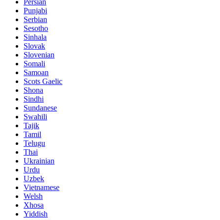
Persian
Punjabi
Serbian
Sesotho
Sinhala
Slovak
Slovenian
Somali
Samoan
Scots Gaelic
Shona
Sindhi
Sundanese
Swahili
Tajik
Tamil
Telugu
Thai
Ukrainian
Urdu
Uzbek
Vietnamese
Welsh
Xhosa
Yiddish