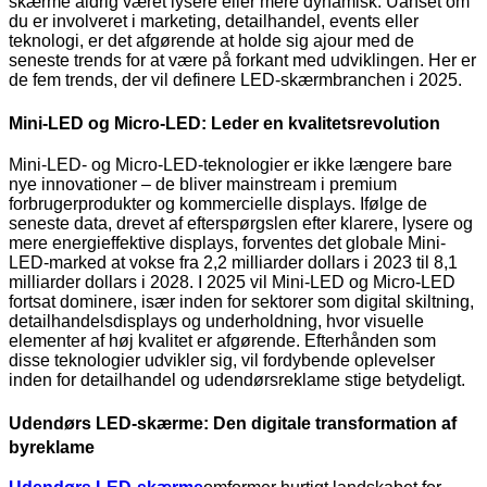
skærme aldrig været lysere eller mere dynamisk. Uanset om
du er involveret i marketing, detailhandel, events eller
teknologi, er det afgørende at holde sig ajour med de
seneste trends for at være på forkant med udviklingen. Her er
de fem trends, der vil definere LED-skærmbranchen i 2025.
Mini-LED og Micro-LED: Leder en kvalitetsrevolution
Mini-LED- og Micro-LED-teknologier er ikke længere bare
nye innovationer – de bliver mainstream i premium
forbrugerprodukter og kommercielle displays. Ifølge de
seneste data, drevet af efterspørgslen efter klarere, lysere og
mere energieffektive displays, forventes det globale Mini-
LED-marked at vokse fra 2,2 milliarder dollars i 2023 til 8,1
milliarder dollars i 2028. I 2025 vil Mini-LED og Micro-LED
fortsat dominere, især inden for sektorer som digital skiltning,
detailhandelsdisplays og underholdning, hvor visuelle
elementer af høj kvalitet er afgørende. Efterhånden som
disse teknologier udvikler sig, vil fordybende oplevelser
inden for detailhandel og udendørsreklame stige betydeligt.
Udendørs LED-skærme: Den digitale transformation af
byreklame