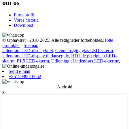
om os
Firmaprofil
Vores historie
Download
© Ophavsret - 2010-2025: Alle rettigheder forbeholdes.
Hotte
produkter
-
Sitemap
Udendørs LED-displaybræt
,
Gennemsigtig glas LED-skærm
,
Udendørs LED-display til dansegulv
,
HD lille pixelpitch LED-
skærm
,
P1.5 LED-skærm
,
Udlejning af indendørs LED-skærme
,
Send e-mail
+8615999616652
Android
x